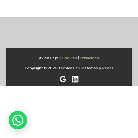
Aviso Legal |
Cookies
|
Privacidad
Copyright © 2026 Técnicos en Sistemas y Redes